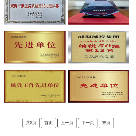
况
中
组
心
织
动
企
架
态
构
业
信
企
息
业
文
通
荣
化
知
誉
企
党
公
业
告
群
标
媒
识
体
工
企
聚
作
共8页
首页
上一页
下一页
末页
业
焦
党
信
文