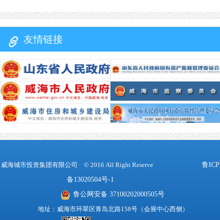
建
化
息
群
核
团
友情链接
心
公
廉
员
开
政
工
财
联
建
风
务
设
采
系
指
法
标
治
我
招
合
们
聘
规
信
威海城市投资集团有限公司
© 2016 All Right Reserve
鲁ICP
息
备13020504号-1
鲁公网安备 37100202000505号
地址：威海市环翠区青岛北路158号（会展中心西侧）