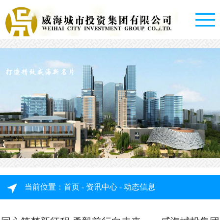
首
打造精致威海新名片
页
走
进
城
投
集
资
当前位置：
首页
-
资讯中心
-
动态信息
团
讯
概