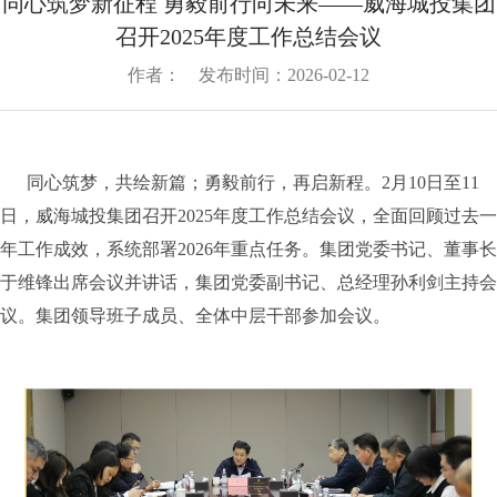
同心筑梦新征程 勇毅前行向未来——威海城投集团
况
中
召开2025年度工作总结会议
组
心
织
作者： 发布时间：2026-02-12
动
企
架
态
构
业
信
企
同心筑梦，共绘新篇；勇毅前行，再启新程。2月10日至11
息
业
文
日，威海城投集团召开2025年度工作总结会议，全面回顾过去一
通
荣
年工作成效，系统部署2026年重点任务。集团党委书记、董事长
化
知
誉
于维锋出席会议并讲话，集团党委副书记、总经理孙利剑主持会
企
党
公
议。集团领导班子成员、全体中层干部参加会议。
业
告
群
标
媒
识
体
工
企
聚
作
业
焦
党
信
文