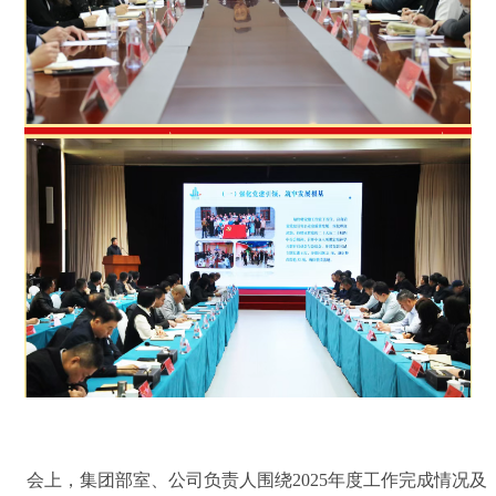
建
化
息
群
核
团
心
公
廉
员
开
政
工
财
联
建
风
务
设
采
系
指
法
标
治
我
招
合
们
聘
规
信
息
会上，集团部室、公司负责人围绕2025年度工作完成情况及