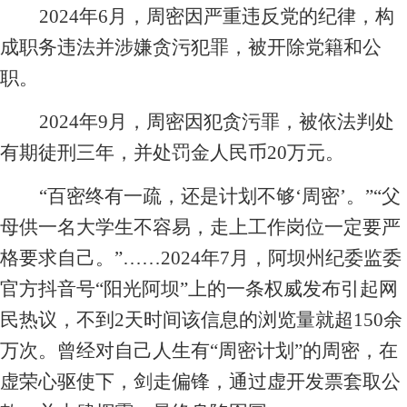
建
2024
年6月，周密因严重违反党的纪律，构
化
息
群
成职务违法并涉嫌贪污犯罪，被开除党籍和公
核
团
心
公
职。
廉
员
开
2024
年9月，周密因犯贪污罪，被依法判处
政
工
财
联
建
有期徒刑三年，并处罚金人民币20万元。
风
务
设
采
系
指
“百密终有一疏，还是计划不够‘周密’。”“父
法
标
母供一名大学生不容易，走上工作岗位一定要严
治
我
招
格要求自己。”……2024年7月，阿坝州纪委监委
合
们
聘
规
官方抖音号“阳光阿坝”上的一条权威发布引起网
信
民热议，不到2天时间该信息的浏览量就超150余
息
万次。曾经对自己人生有“周密计划”的周密，在
虚荣心驱使下，剑走偏锋，通过虚开发票套取公