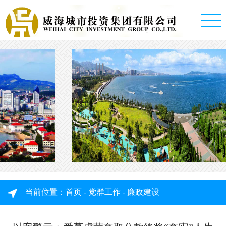
首
页
走
进
城
投
集
资
当前位置：
首页
-
党群工作
-
廉政建设
团
讯
概