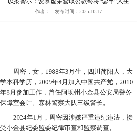
以案警示：爱慕虚荣套取公款终将“套牢”人生
况
中
组
作者： 发布时间：2025-10-17
心
织
动
企
架
态
构
业
信
企
息
业
文
通
荣
周密，女，1988年3月生，四川简阳人，大
化
知
誉
企
学本科学历，2009年4月加入中国共产党，2010
党
公
业
告
年8月参加工作，曾任阿坝州小金县公安局警务
群
标
媒
保障室会计、森林警察大队三级警长。
识
体
工
企
2024
年1月，周密因涉嫌严重违纪违法，接
聚
作
业
受小金县纪委监委纪律审查和监察调查。
焦
党
信
文