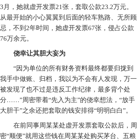
3月，她就虚开发票21张，套取公款23.2万元。
从最开始的小心翼翼到后面的轻车熟路、无所顾
忌，不到2年时间，她虚开发票67张，侵占公款
76万余元。
侥幸让其胆大妄为
“因为单位的所有财务资料最终都要归拢到
我手中做账、归档，我以为不会有人发现，万一
被发现了也不过是违反工作纪律，最多背个处
分……”周密带着“先入为主”的侥幸想法，“放手
大胆干”之余还把套取的钱安排得“明明白白”。
在前同事周某某处虚开发票套取公款后，周
密“顺便”就用这些钱在周某某处购买茅台、五粮