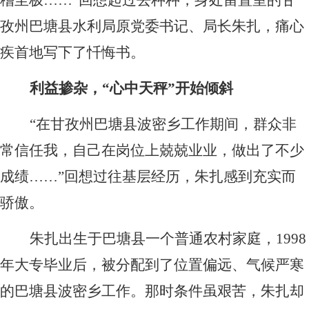
稽至极……”回想起过去种种，身处留置室的甘
孜州巴塘县水利局原党委书记、局长朱扎，痛心
疾首地写下了忏悔书。
利益掺杂，“心中天秤”开始倾斜
“在甘孜州巴塘县波密乡工作期间，群众非
常信任我，自己在岗位上兢兢业业，做出了不少
成绩……”回想过往基层经历，朱扎感到充实而
骄傲。
朱扎出生于巴塘县一个普通农村家庭，1998
年大专毕业后，被分配到了位置偏远、气候严寒
的巴塘县波密乡工作。那时条件虽艰苦，朱扎却