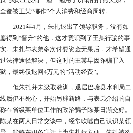
费”实际上没有一厘一毫用于所谓的打点关系，
全都被王某“挪作”个人消费和经商周转。
2021
年4月，朱扎退出了领导职务，没有如
愿得到“晋升”的他，这才意识到了王某行骗的事
实。朱扎与表弟多次讨要资金无果后，才希望通
过法律途径解决，但这时的王某早因诈骗罪入
狱，最终仅退回4万元的“活动经费”。
但朱扎并未汲取教训，退居巴塘县水利局二
线后仍不死心，开始另辟新路，与表弟介绍的自
称在省级某单位工作的政治骗子陈某日渐交好。
陈某在两人日常交谈中，经常吹嘘自己认识某领
导，能够在职务升迁上为朱扎行方便。朱扎被欲