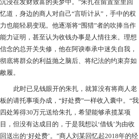
沉浸在发财致富的美梦中。”朱扎在留置室里回
忆道，身边的商人对自己“言听计从”，手中的权
力也能轻易变现。他逐渐将“围猎”者的吹捧当作
能力证明，甚至认为收钱办事是人情往来。理想
信念的总开关失修，他在阿谀奉承中迷失自我，
彻底将群众的利益抛之脑后、将纪法的约束弃如
敝履。
此时已见钱眼开的朱扎，就算没有将商人老
板的请托事项办成，“好处费”一样收入囊中。“我
四处筹得30万元送给朱扎，希望能够承揽某项
目，但没有达成目的，于是我想以‘借钱’为由收
回送出的‘好处费’。”商人刘某回忆起2018年的经