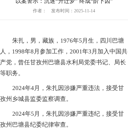
以案警示：沉迷“升迁梦” 终成“阶下囚”
况
中
组
作者： 发布时间：2025-11-14
心
织
动
企
架
态
构
朱扎，男，藏族，1976年5月生，四川巴塘
业
信
企
人，1998年8月参加工作，2001年3月加入中国共
息
业
文
通
产党，曾任甘孜州巴塘县水利局党委书记、局长
荣
化
知
誉
等职务。
企
党
公
业
告
2024
年4月，朱扎因涉嫌严重违法，接受甘
群
标
媒
孜州乡城县监委监察调查。
识
体
工
企
聚
2024
年5月，朱扎因涉嫌严重违纪，接受甘
作
业
焦
党
孜州巴塘县纪委纪律审查。
信
文