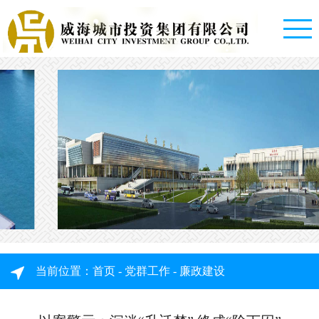
首
页
走
进
城
投
集
资
当前位置：
首页
-
党群工作
-
廉政建设
团
讯
概