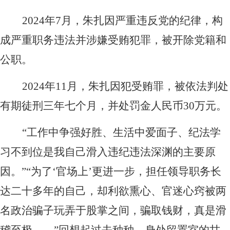
建
化
息
2024
年7月，朱扎因严重违反党的纪律，构
群
核
团
成严重职务违法并涉嫌受贿犯罪，被开除党籍和
心
公
廉
员
公职。
开
政
工
财
联
建
2024
年11月，朱扎因犯受贿罪，被依法判处
风
务
设
采
有期徒刑三年七个月，并处罚金人民币30万元。
系
指
法
标
治
我
“工作中争强好胜、生活中爱面子、纪法学
招
合
习不到位是我自己滑入违纪违法深渊的主要原
们
聘
规
因。”“为了‘官场上’更进一步，担任领导职务长
信
息
达二十多年的自己，却利欲熏心、官迷心窍被两
名政治骗子玩弄于股掌之间，骗取钱财，真是滑