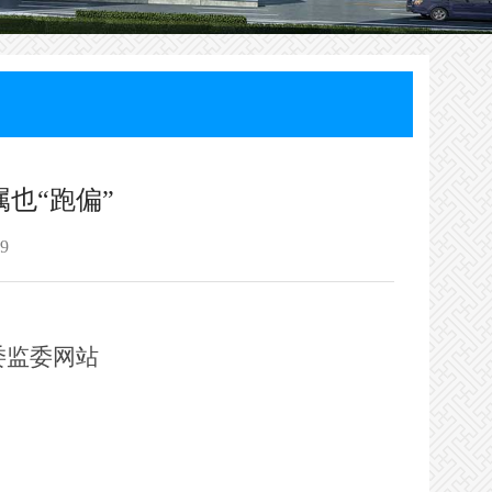
属也“跑偏”
9
委监委网站