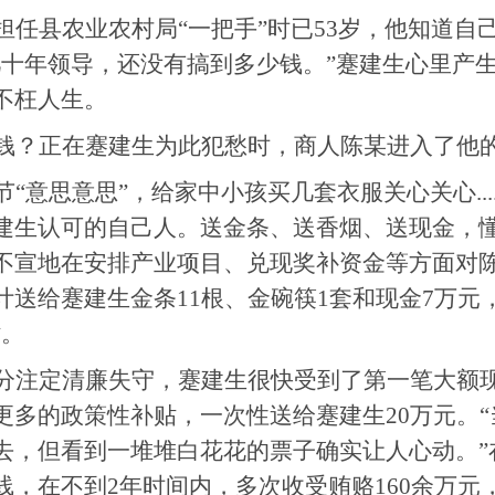
担任县农业农村局“一把手”时已53岁，他知道自
几十年领导，还没有搞到多少钱。”蹇建生心里产
不枉人生。
钱？正在蹇建生为此犯愁时，商人陈某进入了他
节“意思意思”，给家中小孩买几套衣服关心关心....
建生认可的自己人。送金条、送香烟、送现金，懂
不宣地在安排产业项目、兑现奖补资金等方面对陈
计送给蹇建生金条11根、金碗筷1套和现金7万元
站。
分注定清廉失守，蹇建生很快受到了第一笔大额现金
更多的政策性补贴，一次性送给蹇建生20万元。
去，但看到一堆堆白花花的票子确实让人心动。”
线，在不到2年时间内，多次收受贿赂160余万元