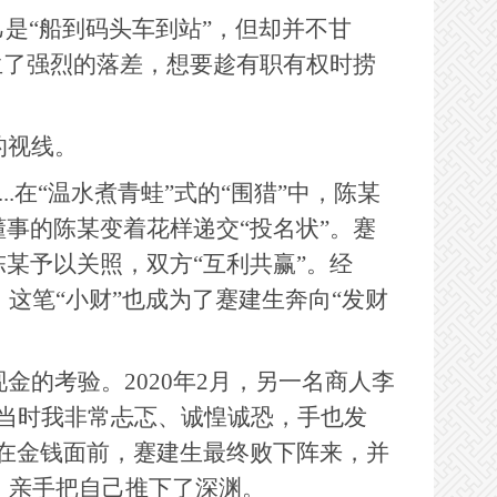
己是“船到码头车到站”，但却并不甘
生了强烈的落差，想要趁有职有权时捞
的视线。
..在“温水煮青蛙”式的“围猎”中，陈某
事的陈某变着花样递交“投名状”。蹇
某予以关照，双方“互利共赢”。经
，这笔“小财”也成为了蹇建生奔向“发财
的考验。2020年2月，另一名商人李
“当时我非常忐忑、诚惶诚恐，手也发
在金钱面前，蹇建生最终败下阵来，并
，亲手把自己推下了深渊。