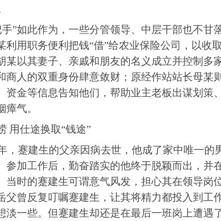
。
把手”如此作为，一些分管领导、中层干部也不甘落
某利用职务便利把钱“借”给农业保险公司，以收
胡某以其妻子、亲戚和朋友的名义成立并控制多
和商人的双重身份肆意敛财；原经作站站长母某
、资金等信息告知他们，帮助业主老板出谋划策
烟瘴气。
捞 用仕途换取“钱途”
年，蹇建生的父亲因病去世，他成了家中唯一的
。参加工作后，勤奋踏实的他终于脱颖而出，并在
。当时的蹇建生可谓意气风发，担心其在领导岗
岳父曾反复叮嘱蹇建生，让其将精力都投入到工
想淡一些。但蹇建生却还是在最后一班岗上遭遇了