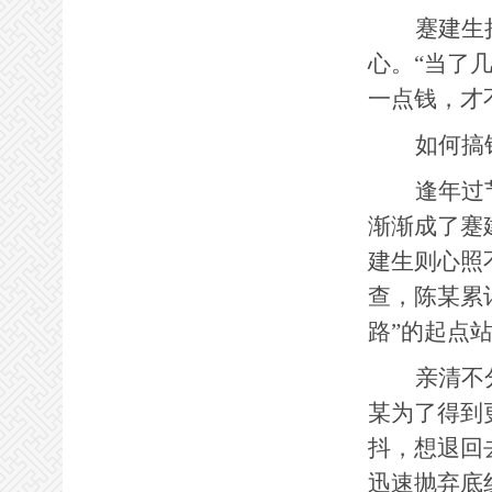
蹇建生
心。“当了
一点钱，才
如何搞
逢年过
渐渐成了蹇
建生则心照
查，陈某累
路”的起点
亲清不
某为了得到
抖，想退回
迅速抛弃底