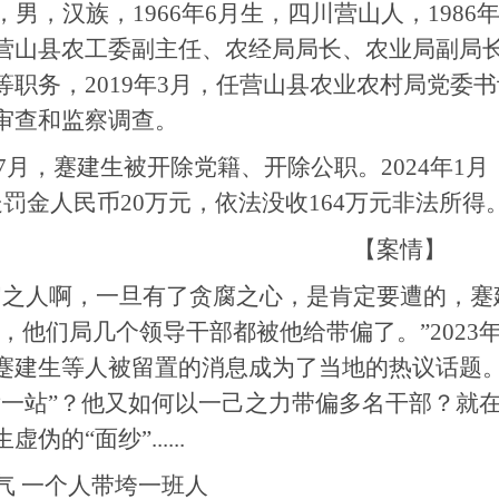
，男，汉族，1966年6月生，四川营山人，1986
营山县农工委副主任、农经局局长、农业局副局
等职务，2019年3月，任营山县农业农村局党委书
审查和监察调查。
7月，蹇建生被开除党籍、开除公职。2024年1
处罚金人民币20万元，依法没收164万元非法所得
【案情】
官之人啊，一旦有了贪腐之心，是肯定要遭的，蹇建
’，他们局几个领导干部都被他给带偏了。”202
蹇建生等人被留置的消息成为了当地的热议话题
后一站”？他又如何以一己之力带偏多名干部？就
伪的“面纱”......
气 一个人带垮一班人