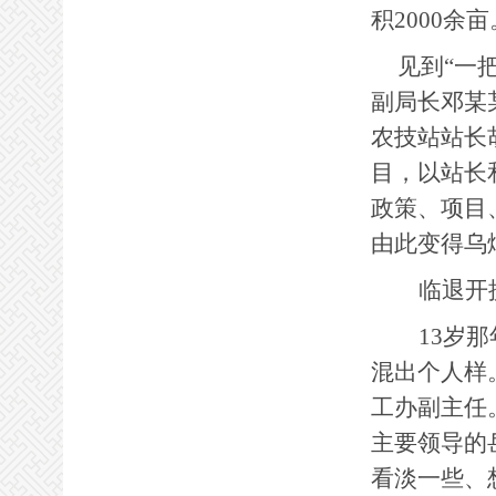
积2000余亩
见到“一
副局长邓某
农技站站长
目，以站长
政策、项目
由此变得乌
临退开
13
岁那
混出个人样
工办副主任
主要领导的
看淡一些、