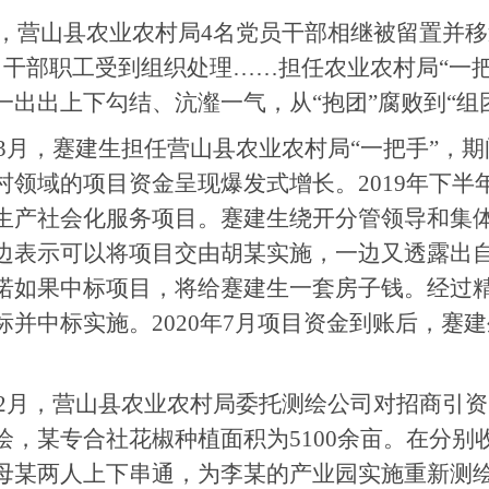
，营山县农业农村局4名党员干部相继被留置并移
名干部职工受到组织处理……担任农业农村局“一
一出出上下勾结、沆瀣一气，从“抱团”腐败到“组
3月，蹇建生担任营山县农业农村局“一把手”，
村领域的项目资金呈现爆发式增长。2019年下半
生产社会化服务项目。蹇建生绕开分管领导和集
边表示可以将项目交由胡某实施，一边又透露出
诺如果中标项目，将给蹇建生一套房子钱。经过
标并中标实施。2020年7月项目资金到账后，蹇
2月，营山县农业农村局委托测绘公司对招商引
绘，某专合社花椒种植面积为5100余亩。在分
母某两人上下串通，为李某的产业园实施重新测绘