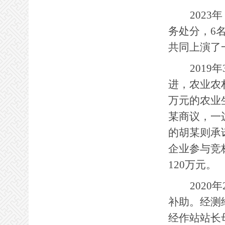
2023
年
务处分，6
共同上演了
2019
年
进，农业农
万元的农业
某商议，一
的胡某则承
企业参与竞
120万元。
2020
年
补助。经测
经作站站长