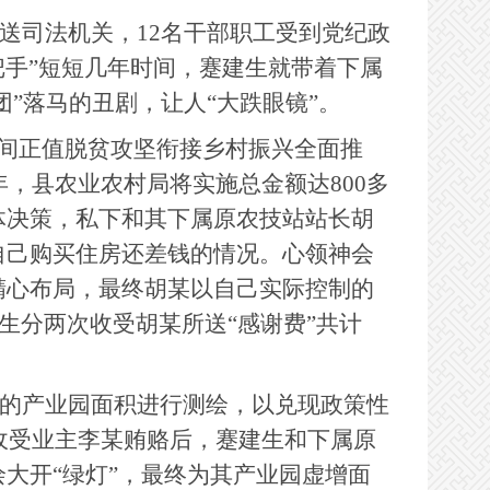
送司法机关，12名干部职工受到党纪政
把手”短短几年时间，蹇建生就带着下属
团”落马的丑剧，让人“大跌眼镜”。
期间正值脱贫攻坚衔接乡村振兴全面推
年，县农业农村局将实施总金额达800多
体决策，私下和其下属原农技站站长胡
自己购买住房还差钱的情况。心领神会
精心布局，最终胡某以自己实际控制的
建生分两次收受胡某所送“感谢费”共计
资的产业园面积进行测绘，以兑现政策性
别收受业主李某贿赂后，蹇建生和下属原
大开“绿灯”，最终为其产业园虚增面