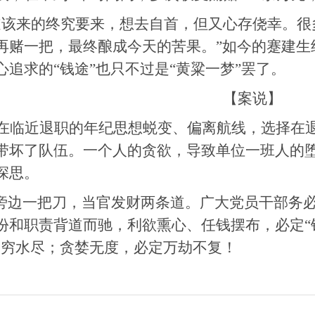
道该来的终究要来，想去自首，但又心存侥幸。很
再赌一把，最终酿成今天的苦果。”如今的蹇建生
心追求的“钱途”也只不过是“黄粱一梦”罢了。
【案说】
在临近退职的年纪思想蜕变、偏离航线，选择在退
带坏了队伍。一个人的贪欲，导致单位一班人的
深思。
字旁边一把刀，当官发财两条道。广大党员干部务必
份和职责背道而驰，利欲熏心、任钱摆布，必定“钱
山穷水尽；贪婪无度，必定万劫不复！