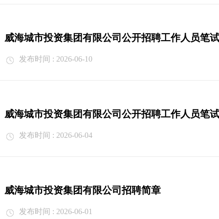
威海城市投资集团有限公司公开招聘工作人员笔
发布时间 : 2026-06-10
威海城市投资集团有限公司公开招聘工作人员笔
发布时间 : 2026-06-04
威海城市投资集团有限公司招聘简章
发布时间 : 2026-06-01