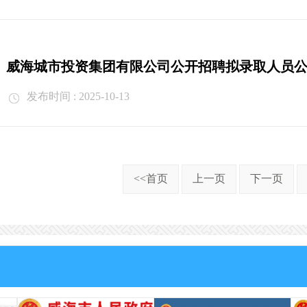
威海城市投资集团有限公司公开招聘拟录取人员
发布时间 : 2025-10-13
<<首页
上一页
下一页