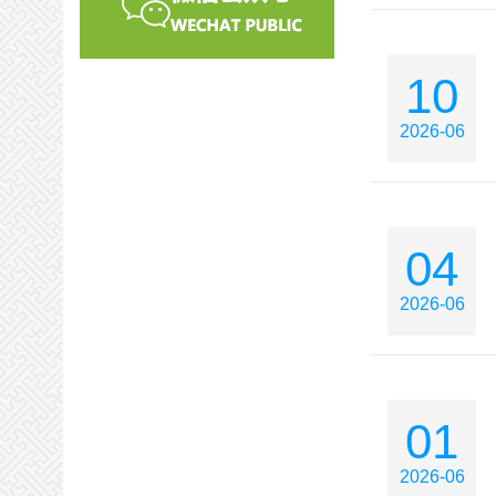
10
2026-06
04
2026-06
01
2026-06